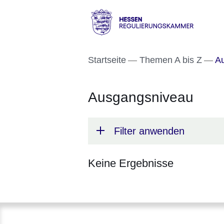
Direkt zum Kopf der S
Direkt zum Inhalt
Direkt zum Fuß der Se
Hessen
-
Startseite
Themen A bis Z
Au
Regulierungskammer
Ausgangsniveau
Filter anwenden
Keine Ergebnisse
:Keine
Ergebnisse