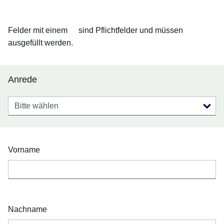
Öffnet sich in einem neuen Fenster
Öffnet sich in einem neuen Fenster
Öffnet sich in einem neuen Fenster
Öffnet sich in einem neuen Fenster
Öffnet sich in einem neuen Fenster
Felder mit einem
sind Pflichtfelder und müssen
ausgefüllt werden.
Anrede
Anrede
Vorname
Nachname