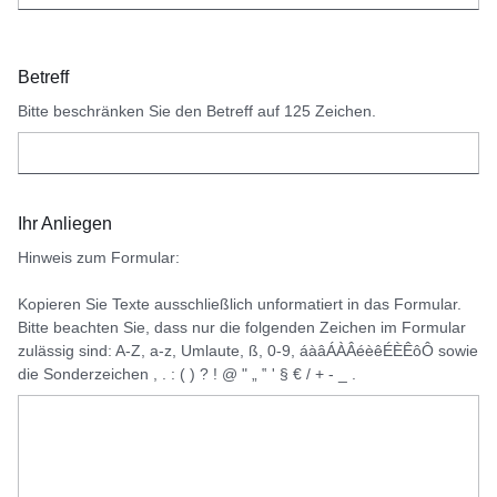
Betreff
Bitte beschränken Sie den Betreff auf 125 Zeichen.
Ihr Anliegen
Hinweis zum Formular:
Kopieren Sie Texte ausschließlich unformatiert in das Formular.
Bitte beachten Sie, dass nur die folgenden Zeichen im Formular
zulässig sind: A-Z, a-z, Umlaute, ß, 0-9, áàâÁÀÂéèêÉÈÊôÔ sowie
die Sonderzeichen , . : ( ) ? ! @ " „ ‟ ' § € / + - _ .